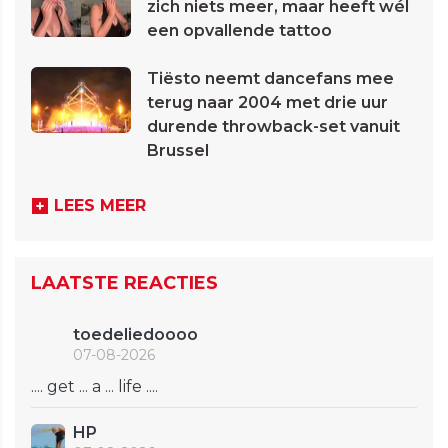
zich niets meer, maar heeft wél
een opvallende tattoo
Tiësto neemt dancefans mee
terug naar 2004 met drie uur
durende throwback-set vanuit
Brussel
LEES MEER
LAATSTE REACTIES
toedeliedoooo
07-08-2026
.... get ... a ... life ....
HP