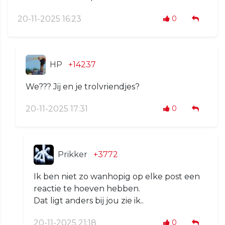
20-11-2025 16:23
0
HP
+14237
We??? Jij en je trolvriendjes?
20-11-2025 17:31
0
Prikker
+3772
Ik ben niet zo wanhopig op elke post een
reactie te hoeven hebben.
Dat ligt anders bij jou zie ik..
20-11-2025 21:18
0