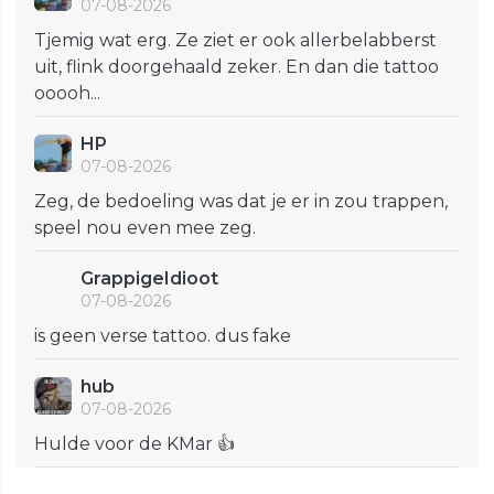
07-08-2026
Tjemig wat erg. Ze ziet er ook allerbelabberst
uit, flink doorgehaald zeker. En dan die tattoo
ooooh...
HP
07-08-2026
Zeg, de bedoeling was dat je er in zou trappen,
speel nou even mee zeg.
GrappigeIdioot
07-08-2026
is geen verse tattoo. dus fake
hub
07-08-2026
Hulde voor de KMar 👍