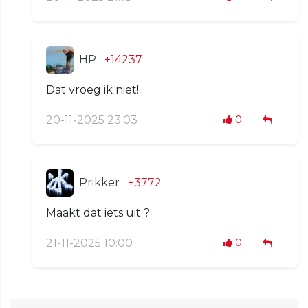
HP
+14237
Dat vroeg ik niet!
20-11-2025 23:03
0
Prikker
+3772
Maakt dat iets uit ?
21-11-2025 10:00
0