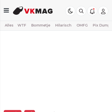
Alles
WTF
Bommetje
Hilarisch
OMFG
Pix Dump