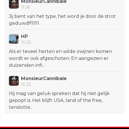
MonsieurCannibale
11:18
Jij bent van het type, het word je door de strot
geduwd!!!11!11
HP
10:25
Als er teveel herten en wilde zwijnen komen
wordt er ook afgeschoten. En aangezien er
duizenden infl...
MonsieurCannibale
10:23
Hij mag van geluk spreken dat hij niet gelijk
gepopt is. Het blijft USA, land of the free,
tenslotte...