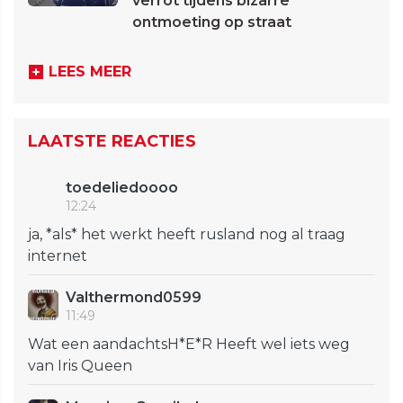
verrot tijdens bizarre
ontmoeting op straat
LEES MEER
LAATSTE REACTIES
toedeliedoooo
12:24
ja, *als* het werkt heeft rusland nog al traag
internet
Valthermond0599
11:49
Wat een aandachtsH*E*R Heeft wel iets weg
van Iris Queen