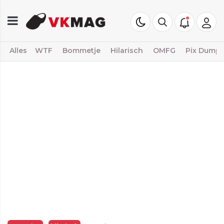
Alles
WTF
Bommetje
Hilarisch
OMFG
Pix Dump