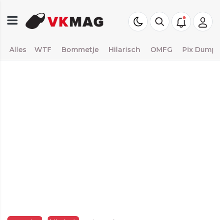
Alles
WTF
Bommetje
Hilarisch
OMFG
Pix Dump