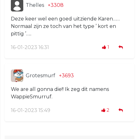
Thelles
+3308
Deze keer wel een goed uitziende Karen……
Normaal zijn ze toch van het type ’ kort en
pittig ’…..
16-01-2023 16:31
1
Grotesmurf
+3693
We are all gonna die!! Ik zeg dit namens
WappieSmurruf.
16-01-2023 15:49
2