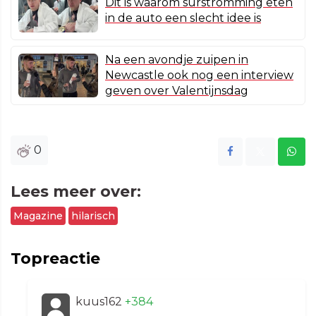
Dit is waarom surströmming eten
in de auto een slecht idee is
Na een avondje zuipen in
Newcastle ook nog een interview
geven over Valentijnsdag
0
Lees meer over:
Magazine
hilarisch
Topreactie
kuus162
+384