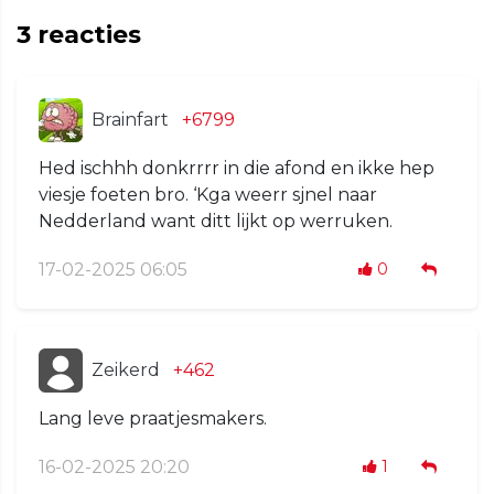
3
reacties
Brainfart
+6799
Hed ischhh donkrrrr in die afond en ikke hep
viesje foeten bro. ‘Kga weerr sjnel naar
Nedderland want ditt lijkt op werruken.
17-02-2025 06:05
0
Zeikerd
+462
Lang leve praatjesmakers.
16-02-2025 20:20
1