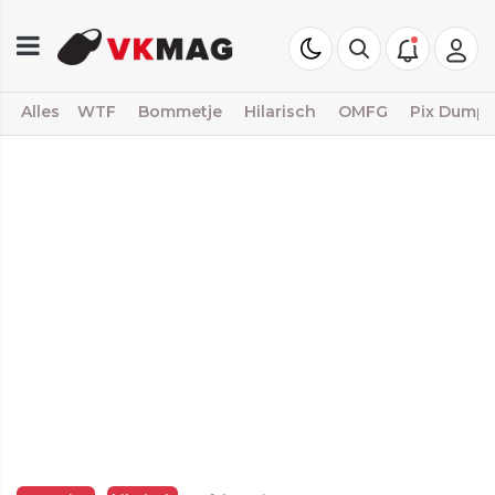
Alles
WTF
Bommetje
Hilarisch
OMFG
Pix Dump