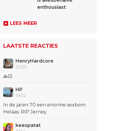
is allesbehalve
enthousiast
LEES MEER
LAATSTE REACTIES
HenryHardcore
20:20
🙏🏻
HP
19:02
In de jaren 70 een enorme sexbom.
Helaas. RIP Jerney.
keespatat