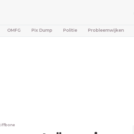
OMFG
Pix Dump
Politie
Probleemwijken
tiffbone