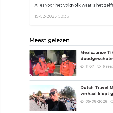
Alles voor het volgvolk waar is het ze
15-02-2025 08:36
Meest gelezen
Mexicaanse Tik
doodgeschoten
11:07
6 rea
Dutch Travel M
verhaal klopt 
05-08-2026