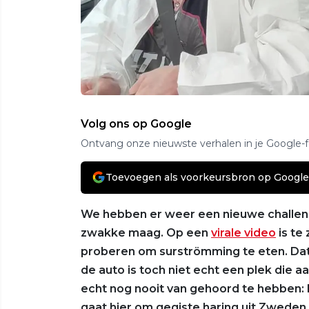
Volg ons op Google
Ontvang onze nieuwste verhalen in je Google-
Toevoegen als voorkeursbron op Google
We hebben er weer een nieuwe challenge
zwakke maag. Op een
virale video
is te
proberen om surströmming te eten. Dat
de auto is toch niet echt een plek die a
echt nog nooit van gehoord te hebben: h
gaat hier om gegiste haring uit Zweden.