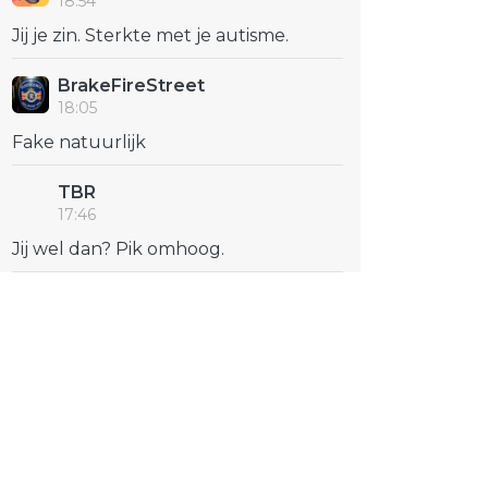
18:54
Jij je zin. Sterkte met je autisme.
BrakeFireStreet
18:05
Fake natuurlijk
TBR
17:46
Jij wel dan? Pik omhoog.