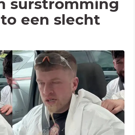
om surströmming
uto een slecht