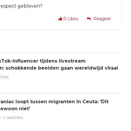
lfrespect gebleven?
0
Likes
Reageer
Tok-influencer tijdens livestream
: schokkende beelden gaan wereldwijd viraal
cties
aniac loopt tussen migranten in Ceuta: 'Dit
gewoon niet'
1 reacties