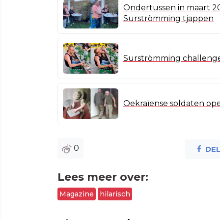
Ondertussen in maart 20
Surströmming tjappen
Surströmming challenge 
Oekraïense soldaten op
0
DE
Lees meer over:
Magazine
hilarisch