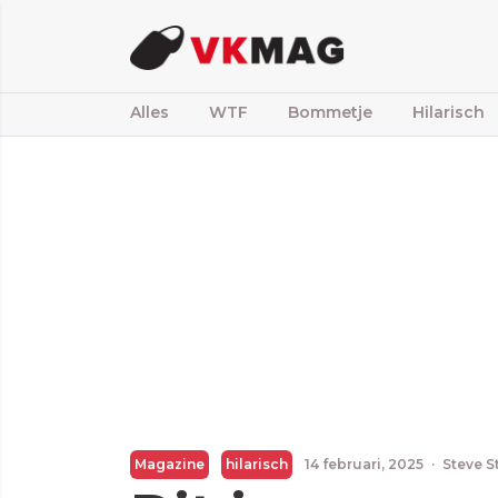
Alles
WTF
Bommetje
Hilarisch
Magazine
hilarisch
14 februari, 2025
·
Steve S