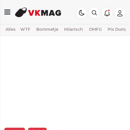
Alles
WTF
Bommetje
Hilarisch
OMFG
Pix Dump