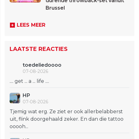
durende throwback-set vanuit
Brussel
LEES MEER
LAATSTE REACTIES
toedeliedoooo
07-08-2026
.... get ... a ... life ....
HP
07-08-2026
Tjemig wat erg. Ze ziet er ook allerbelabberst
uit, flink doorgehaald zeker. En dan die tattoo
ooooh...