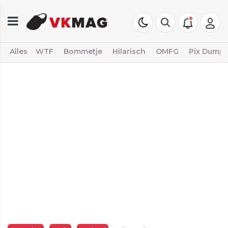
Alles
WTF
Bommetje
Hilarisch
OMFG
Pix Dump