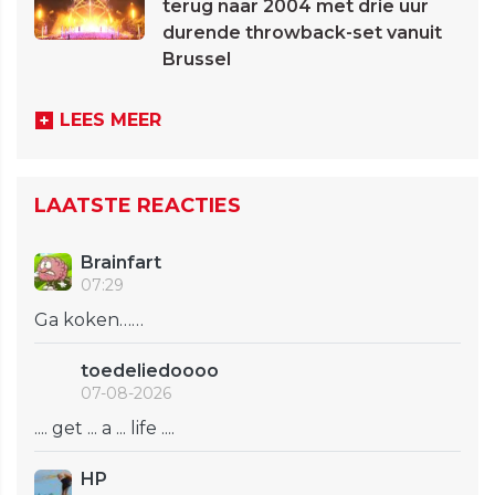
terug naar 2004 met drie uur
durende throwback-set vanuit
Brussel
LEES MEER
LAATSTE REACTIES
Brainfart
07:29
Ga koken……
toedeliedoooo
07-08-2026
.... get ... a ... life ....
HP