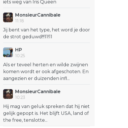
iets weg van Iris Queen
MonsieurCannibale
11:18
Jij bent van het type, het word je door
de strot geduwd!!!11!11
HP
10:25
Als er teveel herten en wilde zwijnen
komen wordt er ook afgeschoten. En
aangezien er duizenden infl...
MonsieurCannibale
10:23
Hij mag van geluk spreken dat hij niet
gelijk gepopt is. Het blijft USA, land of
the free, tenslotte...