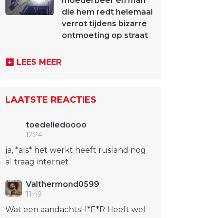
moederbeer én man
die hem redt helemaal
verrot tijdens bizarre
ontmoeting op straat
LEES MEER
LAATSTE REACTIES
toedeliedoooo
12:24
ja, *als* het werkt heeft rusland nog
al traag internet
Valthermond0599
11:49
Wat een aandachtsH*E*R Heeft wel