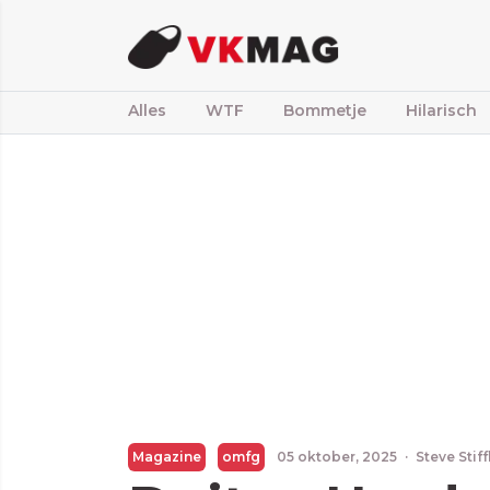
Alles
WTF
Bommetje
Hilarisch
Magazine
omfg
05 oktober, 2025
·
Steve Stif