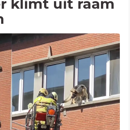
r klimt uit raam
n