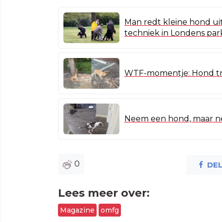
Man redt kleine hond uit
techniek in Londens park 
WTF-momentje: Hond trek
Neem een hond, maar ne
0
DE
Lees meer over:
Magazine
omfg