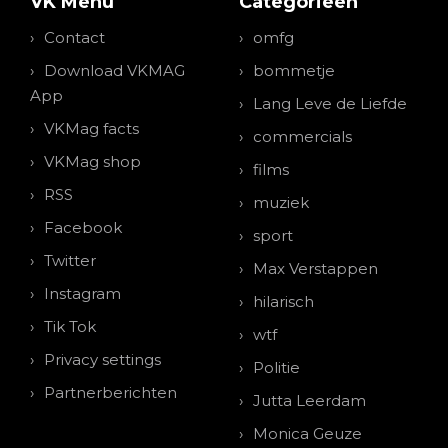
VK Menu
Categorieen
Contact
omfg
Download VKMAG
bommetje
App
Lang Leve de Liefde
VKMag facts
commercials
VKMag shop
films
RSS
muziek
Facebook
sport
Twitter
Max Verstappen
Instagram
hilarisch
Tik Tok
wtf
Privacy settings
Politie
Partnerberichten
Jutta Leerdam
Monica Geuze