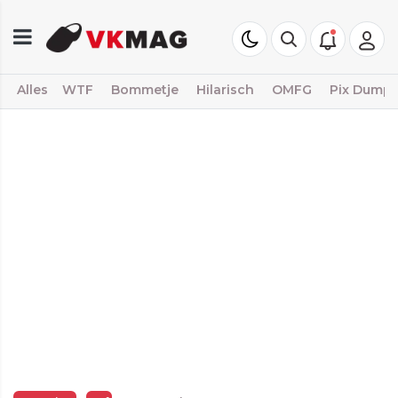
Alles
WTF
Bommetje
Hilarisch
OMFG
Pix Dump