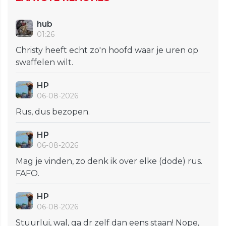
hub
01:26
Christy heeft echt zo'n hoofd waar je uren op
swaffelen wilt.
HP
06-08-2026
Rus, dus bezopen.
HP
06-08-2026
Mag je vinden, zo denk ik over elke (dode) rus.
FAFO.
HP
06-08-2026
Stuurlui, wal, ga dr zelf dan eens staan! Nope,