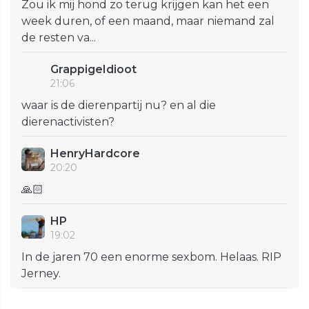
Zou ik mij hond zo terug krijgen kan het een
week duren, of een maand, maar niemand zal
de resten va...
GrappigeIdioot
21:06
waar is de dierenpartij nu? en al die
dierenactivisten?
HenryHardcore
20:20
🙏🏻
HP
19:02
In de jaren 70 een enorme sexbom. Helaas. RIP
Jerney.