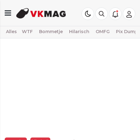
Alles
WTF
Bommetje
Hilarisch
OMFG
Pix Dump