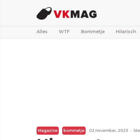
Alles
WTF
Bommetje
Hilarisch
Magazine
bommetje
02 november, 2023
·
Ste