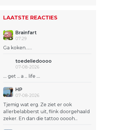
LAATSTE REACTIES
Brainfart
07:29
Ga koken……
toedeliedoooo
07-08-2026
.... get ... a ... life ....
HP
07-08-2026
Tjemig wat erg. Ze ziet er ook
allerbelabberst uit, flink doorgehaald
zeker. En dan die tattoo ooooh...