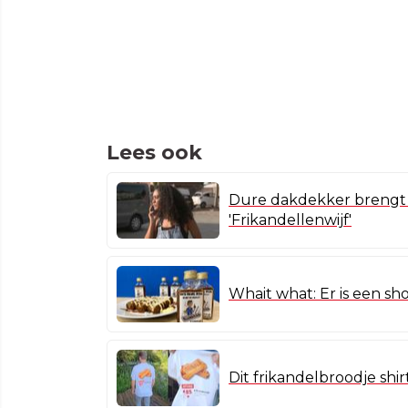
Lees ook
Dure dakdekker brengt 
'Frikandellenwijf'
Whait what: Er is een sh
Dit frikandelbroodje shir