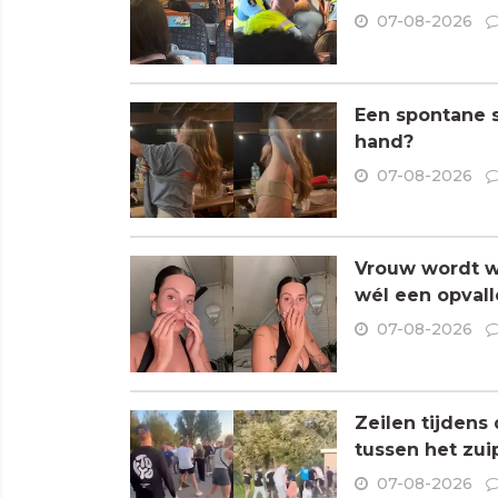
07-08-2026
Een spontane s
hand?
07-08-2026
Vrouw wordt wa
wél een opvall
07-08-2026
Zeilen tijdens
tussen het zui
07-08-2026