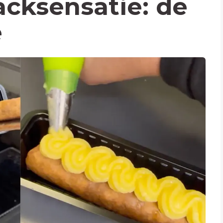
cksensatie: de
e