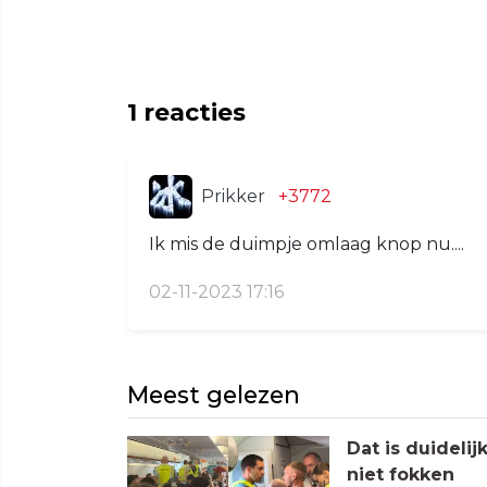
1
reacties
Prikker
+3772
Ik mis de duimpje omlaag knop nu....
02-11-2023 17:16
Meest gelezen
Dat is duideli
niet fokken