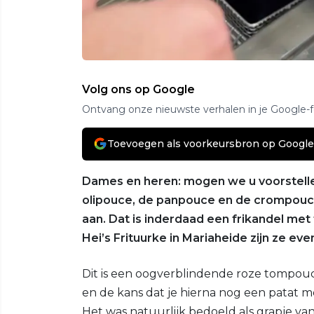
Volg ons op Google
Ontvang onze nieuwste verhalen in je Google-
Toevoegen als voorkeursbron op Google
Dames en heren: mogen we u voorstell
olipouce, de panpouce en de crompouce
aan. Dat is inderdaad een frikandel m
Hei’s Frituurke in Mariaheide zijn ze ev
Dit is een oogverblindende roze tompouc
en de kans dat je hierna nog een patat me
Het was natuurlijk bedoeld als grapje va