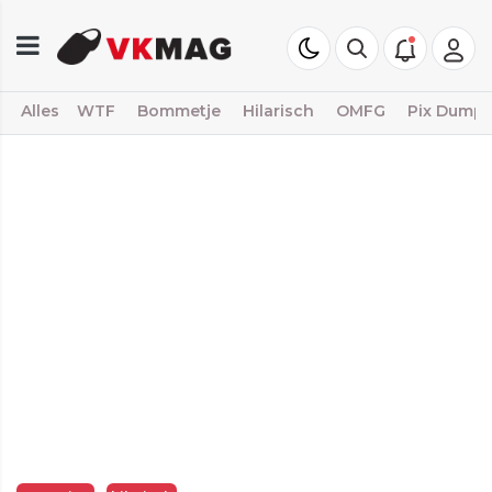
Alles
WTF
Bommetje
Hilarisch
OMFG
Pix Dump