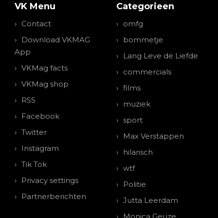
VK Menu
Categorieen
Contact
omfg
Download VKMAG
bommetje
App
Lang Leve de Liefde
VKMag facts
commercials
VKMag shop
films
RSS
muziek
Facebook
sport
Twitter
Max Verstappen
Instagram
hilarisch
Tik Tok
wtf
Privacy settings
Politie
Partnerberichten
Jutta Leerdam
Monica Geuze