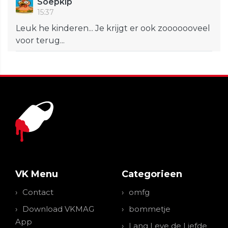
Soepkip
15:37
Leuk he kinderen... Je krijgt er ook zooooooveel
voor terug...
VK Menu
Categorieen
Contact
omfg
Download VKMAG
bommetje
App
Lang Leve de Liefde