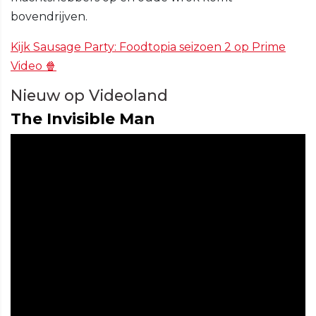
bovendrijven.
Kijk Sausage Party: Foodtopia seizoen 2 op Prime
Video 🍿
Nieuw op Videoland
The Invisible Man