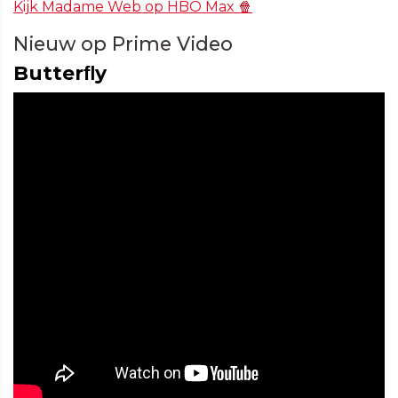
Kijk Madame Web op HBO Max 🍿
Nieuw op Prime Video
Butterﬂy