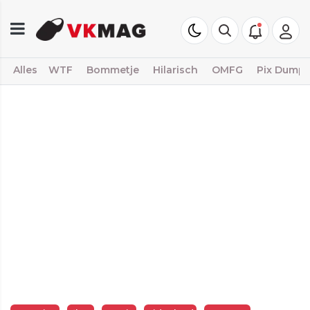
Alles
WTF
Bommetje
Hilarisch
OMFG
Pix Dump