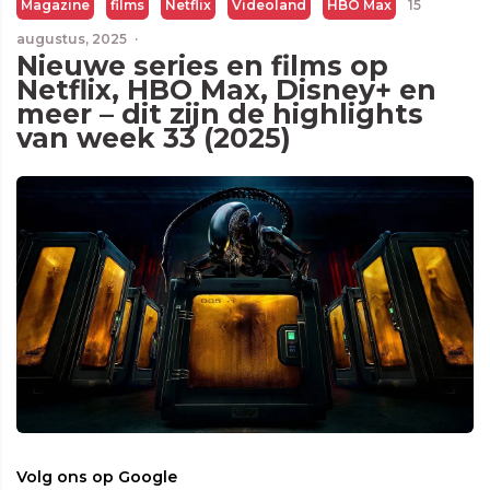
Magazine
films
Netflix
Videoland
HBO Max
15
augustus, 2025
·
Nieuwe series en films op
Netflix, HBO Max, Disney+ en
meer – dit zijn de highlights
van week 33 (2025)
Volg ons op Google