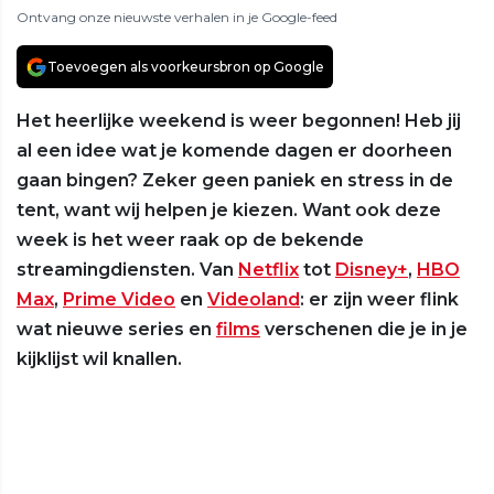
Ontvang onze nieuwste verhalen in je Google-feed
Toevoegen als voorkeursbron op Google
Het heerlijke weekend is weer begonnen! Heb jij
al een idee wat je komende dagen er doorheen
gaan bingen? Zeker geen paniek en stress in de
tent, want wij helpen je kiezen. Want ook deze
week is het weer raak op de bekende
streamingdiensten. Van
Netflix
tot
Disney+
,
HBO
Max
,
Prime Video
en
Videoland
: er zijn weer flink
wat nieuwe series en
films
verschenen die je in je
kijklijst wil knallen.