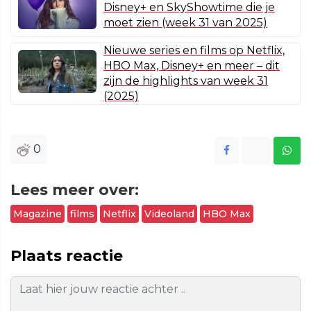
Disney+ en SkyShowtime die je
moet zien (week 31 van 2025)
Nieuwe series en films op Netflix,
HBO Max, Disney+ en meer – dit
zijn de highlights van week 31
(2025)
0
Lees meer over:
Magazine
films
Netflix
Videoland
HBO Max
Plaats reactie