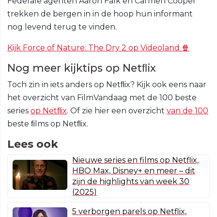
Federale agenten Aaron Falk en Carmen Cooper
trekken de bergen in in de hoop hun informant
nog levend terug te vinden.
Kijk Force of Nature: The Dry 2 op Videoland 🍿
Nog meer kijktips op Netﬂix
Toch zin in iets anders op Netﬂix? Kijk ook eens naar
het overzicht van FilmVandaag met de 100 beste
series
op Netﬂix
. Of zie hier een overzicht
van de 100
beste ﬁlms op Netﬂix.
Lees ook
Nieuwe series en films op Netflix,
HBO Max, Disney+ en meer – dit
zijn de highlights van week 30
(2025)
5 verborgen parels op Netflix,