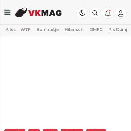
Alles
WTF
Bommetje
Hilarisch
OMFG
Pix Dump