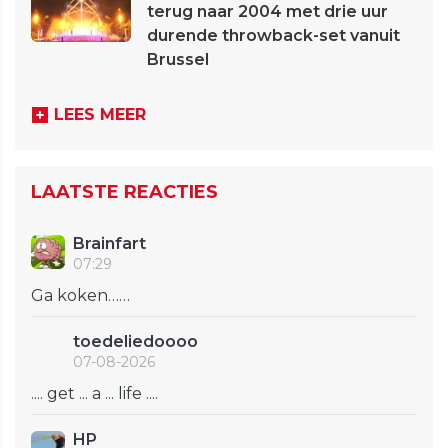
terug naar 2004 met drie uur
durende throwback-set vanuit
Brussel
LEES MEER
LAATSTE REACTIES
Brainfart
07:29
Ga koken……
toedeliedoooo
07-08-2026
.... get ... a ... life ....
HP