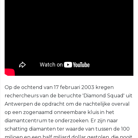
Op de ochtend van 17 februari 2003 kregen
rechercheurs van de beruchte 'Diamond Squad' uit
Antwerpen de opdracht om de nachtelijke overval
op een zogenaamd onneembare kluis in het
diamantcentrum te onderzoeken. Er zijn naar
schatting diamanten ter waarde van tussen de 100
miljoen en een half miljard dollar gestolen, die nooit