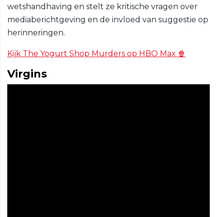
wetshandhaving en stelt ze kritische vragen over
mediaberichtgeving en de invloed van suggestie op
herinneringen.
Kijk The Yogurt Shop Murders op HBO Max 🍿
Virgins