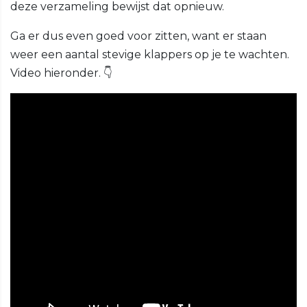
deze verzameling bewijst dat opnieuw.
Ga er dus even goed voor zitten, want er staan
weer een aantal stevige klappers op je te wachten.
Video hieronder. 👇