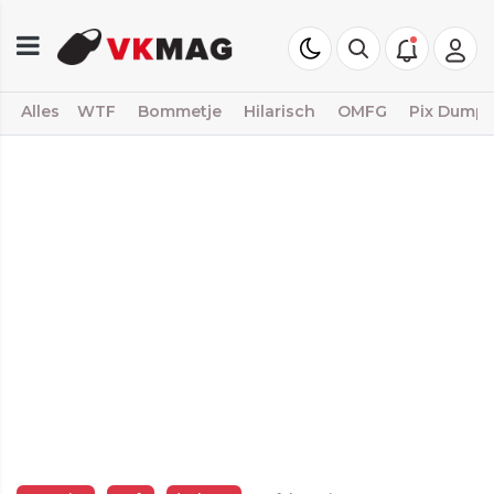
Alles
WTF
Bommetje
Hilarisch
OMFG
Pix Dump