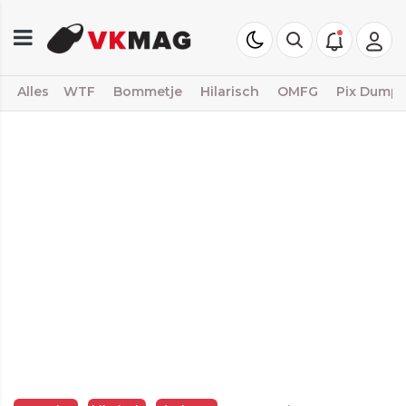
Alles
WTF
Bommetje
Hilarisch
OMFG
Pix Dump