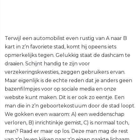
Terwijl een automobilist even rustig van A naar B
kart in z’n favoriete stad, komt hij opeens iets
opmerkelijks tegen. Gelukkig staat de dashcam te
draaien. Schijnt handig te zijn voor
verzekeringskwesties, zeggen gebruikers ervan.
Maar eigenlijk is de echte reden dat je anders geen
bazenfilmpjes voor op sociale media en onze
website kunt maken. Dit is er ook zo eentje. Een
man die in z’n geboortekostuum door de stad loopt.
We gokken even waarom: A) een weddenschap
verloren, B) inrichtinkje gemist, C) is normaal toch,
man? Raad er maar op los. Deze man mag de rest
van z’n leven kijken naar z’n eigen naakte lichaam