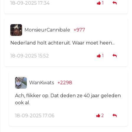
18-09-2025 17:34
1
MonsieurCannibale
+977
Nederland holt achteruit. Waar moet heen...
18-09-2025 15:52
1
WanKwats
+2298
Ach, flikker op. Dat deden ze 40 jaar geleden
ook al.
18-09-2025 17:06
2