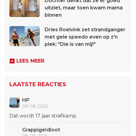
Dochter denkt dat ze er goed
uitziet, maar toen kwam mama
binnen
Dries Roelvink zet strandganger
met gele speedo even op z'n
plek: "Die is van mij!"
LEES MEER
LAATSTE REACTIES
HP
08-08-2026
Dat wordt 17 jaar strafkamp.
GrappigeIdioot