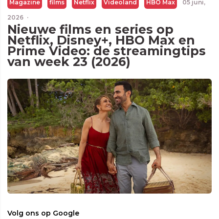
Magazine
films
Netflix
Videoland
HBO Max
05 juni,
2026
·
Nieuwe films en series op
Netflix, Disney+, HBO Max en
Prime Video: de streamingtips
van week 23 (2026)
Volg ons op Google