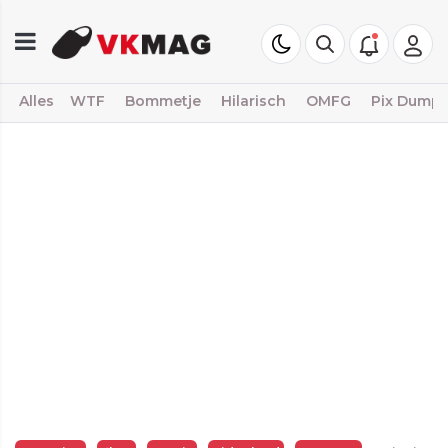
Alles
WTF
Bommetje
Hilarisch
OMFG
Pix Dump