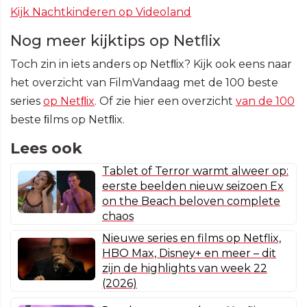
Kijk Nachtkinderen op Videoland
Nog meer kijktips op Netﬂix
Toch zin in iets anders op Netﬂix? Kijk ook eens naar
het overzicht van FilmVandaag met de 100 beste
series
op Netﬂix
. Of zie hier een overzicht
van de 100
beste ﬁlms op Netﬂix.
Lees ook
Tablet of Terror warmt alweer op:
eerste beelden nieuw seizoen Ex
on the Beach beloven complete
chaos
Nieuwe series en films op Netflix,
HBO Max, Disney+ en meer – dit
zijn de highlights van week 22
(2026)