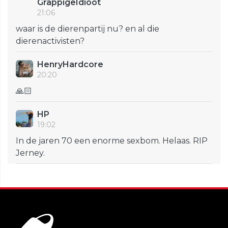
GrappigeIdioot
21:06
waar is de dierenpartij nu? en al die
dierenactivisten?
HenryHardcore
20:20
🙏🏻
HP
19:02
In de jaren 70 een enorme sexbom. Helaas. RIP
Jerney.