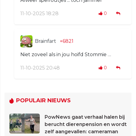
Alweer spelfoutjes ... toch jammer
11-10-2025 18:28
0
Brainfart
+6821
Niet zoveel als in jou hoifd Stommie …
11-10-2025 20:48
0
POPULAIR NIEUWS
PowNews gaat verhaal halen bij
berucht dierenpension en wordt
zelf aangevallen: cameraman