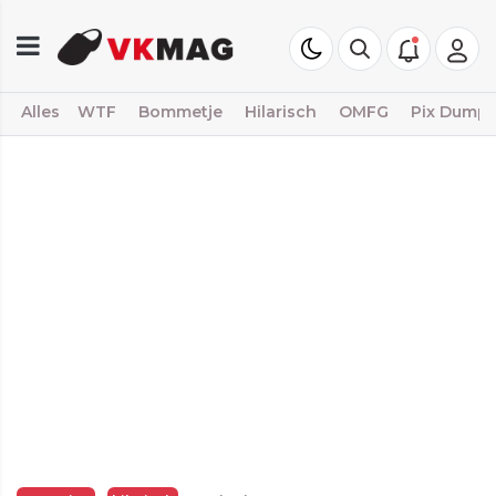
Alles
WTF
Bommetje
Hilarisch
OMFG
Pix Dump