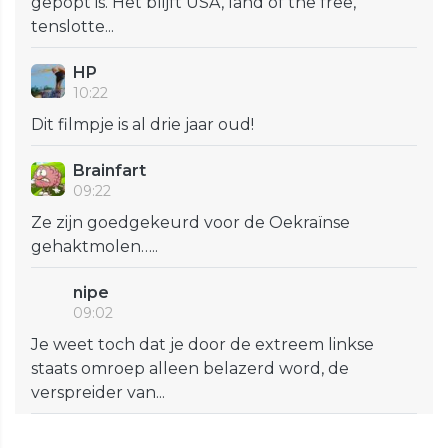
gepopt is. Het blijft USA, land of the free,
tenslotte...
HP
10:22
Dit filmpje is al drie jaar oud!
Brainfart
09:22
Ze zijn goedgekeurd voor de Oekraïnse
gehaktmolen…..
nipe
09:02
Je weet toch dat je door de extreem linkse
staats omroep alleen belazerd word, de
verspreider van...