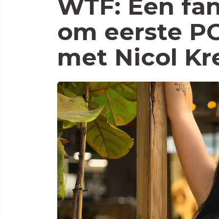
WTF: Een fan
om eerste P
met Nicol K