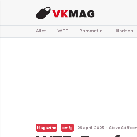
Alles
WTF
Bommetje
Hilarisch
Magazine
omfg
29 april, 2025
·
Steve Stiffbo