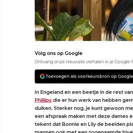
Volg ons op Google
Ontvang onze nieuwste verhalen in je Google-
Toevoegen als voorkeursbron op Google
In Engeland en een beetje in de rest va
Phillips
die er hun werk van hebben gem
duiken. Sterker nog, je kunt gewoon met
een afspraak maken met deze dames en ee
tekent dat Bonnie en Lily de beelden pl
mannen ook met een zogenaamde bivak-m