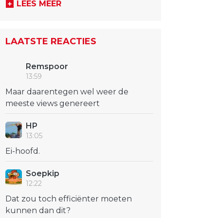
LEES MEER
LAATSTE REACTIES
Remspoor
13:59
Maar daarentegen wel weer de
meeste views genereert
HP
13:05
Ei-hoofd.
Soepkip
12:22
Dat zou toch efficiënter moeten
kunnen dan dit?