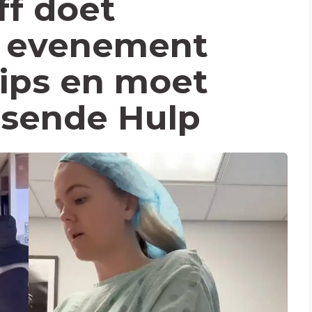
ff doet
 evenement
lips en moet
isende Hulp