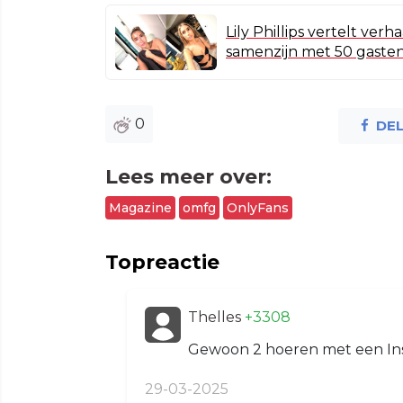
Lily Phillips vertelt ver
samenzijn met 50 gaste
0
DE
Lees meer over:
Magazine
omfg
OnlyFans
Topreactie
Thelles
+3308
Gewoon 2 hoeren met een In
29-03-2025