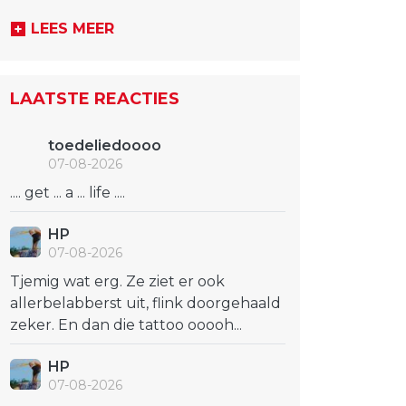
LEES MEER
LAATSTE REACTIES
toedeliedoooo
07-08-2026
.... get ... a ... life ....
HP
07-08-2026
Tjemig wat erg. Ze ziet er ook
allerbelabberst uit, flink doorgehaald
zeker. En dan die tattoo ooooh...
HP
07-08-2026