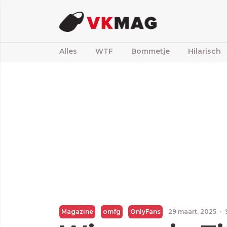
Alles
WTF
Bommetje
Hilarisch
Magazine
omfg
OnlyFans
29 maart, 2025
·