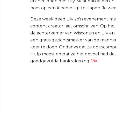
en 'het' doen met Lily. Maar dan alleen 
poes op een kleedje ligt te slapen. Je w
Deze week deed Lily zo'n evenement met W
content creator laat omschrijven. Op h
de achterkamer van Wisconsin en Lily en 
een gratis gezichtsmasker van de manne
keer te doen. Ondanks dat ze op ijscomp
Hulp moest omdat ze het gevoel had dat al
goedgevulde bankrekening.
Via
.