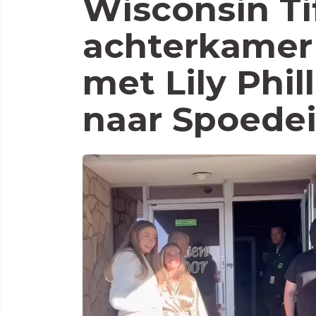
Wisconsin Ti
achterkamer
met Lily Phil
naar Spoede