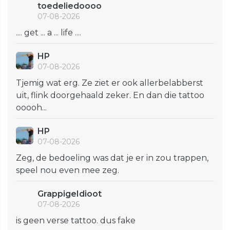
toedeliedoooo
07-08-2026
.... get ... a ... life ....
HP
07-08-2026
Tjemig wat erg. Ze ziet er ook allerbelabberst
uit, flink doorgehaald zeker. En dan die tattoo
ooooh...
HP
07-08-2026
Zeg, de bedoeling was dat je er in zou trappen,
speel nou even mee zeg.
GrappigeIdioot
07-08-2026
is geen verse tattoo. dus fake