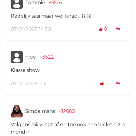
Tommie
+5518
Redelijk saai maar wel knap... 👏👏
07-01-2025 14:30
0
nipe
+3522
Klasse show!
07-01-2025 11:51
1
Simpelmans
+12605
Volgens mij vliegt af en toe ook een balletje z'n
mond in.