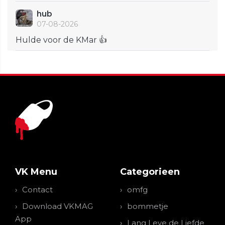
hub
07-08-2026
Hulde voor de KMar 👍
VK Menu
Categorieen
Contact
omfg
Download VKMAG
bommetje
App
Lang Leve de Liefde