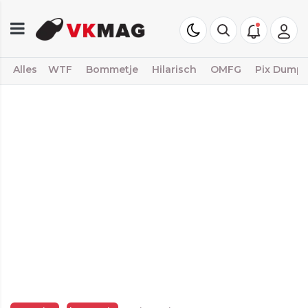
Alles
WTF
Bommetje
Hilarisch
OMFG
Pix Dump