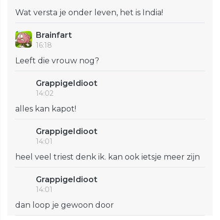
Wat versta je onder leven, het is India!
Brainfart
16:18
Leeft die vrouw nog?
GrappigeIdioot
14:02
alles kan kapot!
GrappigeIdioot
14:01
heel veel triest denk ik. kan ook ietsje meer zijn
GrappigeIdioot
14:01
dan loop je gewoon door