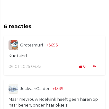
6
reacties
Grotesmurf
+3693
Kudtkind.
06-01-2025 04:45
0
JeckvanGalder
+1339
Maar mevrouw Roelvink heeft geen haren op
haar benen, onder haar oksels,