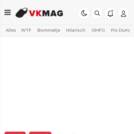
Alles
WTF
Bommetje
Hilarisch
OMFG
Pix Dump