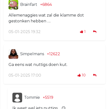
Brainfart
+6864
Allemenaggies wat zal die klamme dot
gestonken hebben ….
05-01-2025 19:32
1
Simpelmans
+12622
Ga eens wat nuttigs doen kut.
05-01-2025 17:00
10
Tommie
+5519
Ik weet wel iets nuttigs.... 😏