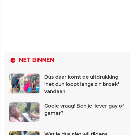
NET BINNEN
Dus daar komt de uitdrukking
'het dun loopt langs z'n broek'
vandaan
Goeie vraag! Ben je liever gay of
gamer?
Wat je dus niet wil tijdens