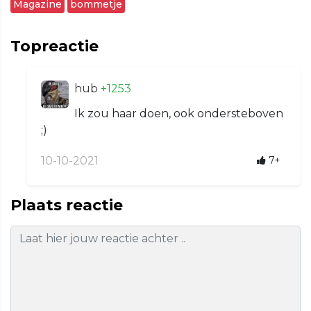
Magazine
bommetje
Topreactie
hub
+1253
Ik zou haar doen, ook ondersteboven
;)
10-10-2021
7+
Plaats reactie