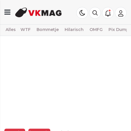
Alles
WTF
Bommetje
Hilarisch
OMFG
Pix Dump