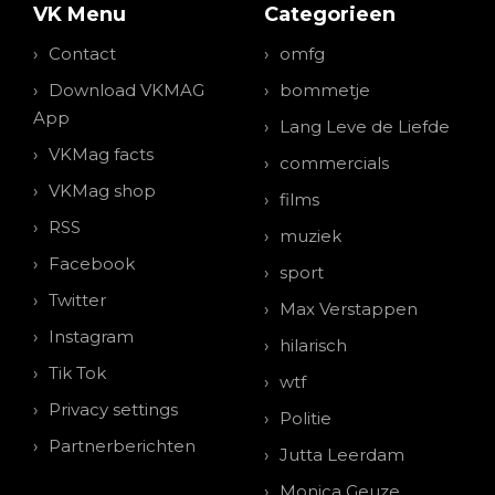
VK Menu
Categorieen
Contact
omfg
Download VKMAG
bommetje
App
Lang Leve de Liefde
VKMag facts
commercials
VKMag shop
films
RSS
muziek
Facebook
sport
Twitter
Max Verstappen
Instagram
hilarisch
Tik Tok
wtf
Privacy settings
Politie
Partnerberichten
Jutta Leerdam
Monica Geuze