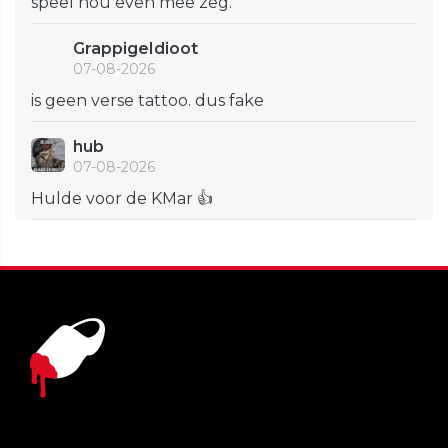
speel nou even mee zeg.
GrappigeIdioot
07-08-2026
is geen verse tattoo. dus fake
hub
07-08-2026
Hulde voor de KMar 👍