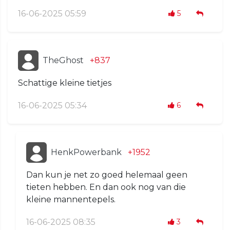
16-06-2025 05:59
5
TheGhost
+837
Schattige kleine tietjes
16-06-2025 05:34
6
HenkPowerbank
+1952
Dan kun je net zo goed helemaal geen
tieten hebben. En dan ook nog van die
kleine mannentepels.
16-06-2025 08:35
3