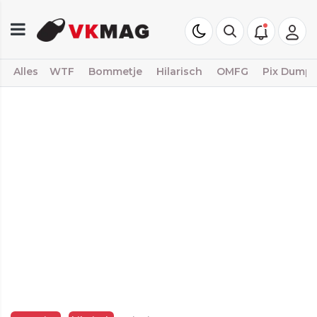
Alles
WTF
Bommetje
Hilarisch
OMFG
Pix Dump