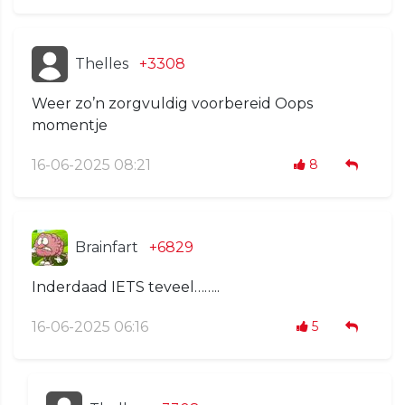
Thelles
+3308
Weer zo’n zorgvuldig voorbereid Oops
momentje
16-06-2025 08:21
8
Brainfart
+6829
Inderdaad IETS teveel……..
16-06-2025 06:16
5