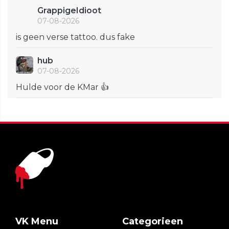
GrappigeIdioot
07-08-2026
is geen verse tattoo. dus fake
hub
07-08-2026
Hulde voor de KMar 👍
VK Menu
Categorieen