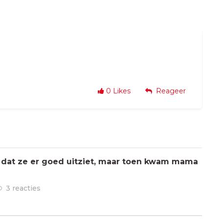
0
Likes
Reageer
 dat ze er goed uitziet, maar toen kwam mama
3 reacties