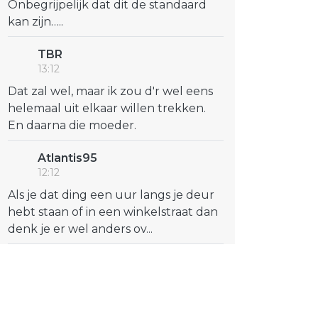
Onbegrijpelijk dat dit de standaard
kan zijn…..
TBR
13:12
Dat zal wel, maar ik zou d'r wel eens
helemaal uit elkaar willen trekken.
En daarna die moeder.
Atlantis95
12:12
Als je dat ding een uur langs je deur
hebt staan of in een winkelstraat dan
denk je er wel anders ov...