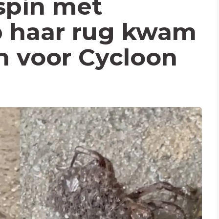
spin met
p haar rug kwam
n voor Cycloon