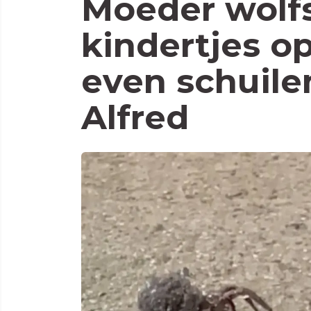
Moeder wolf
kindertjes o
even schuile
Alfred