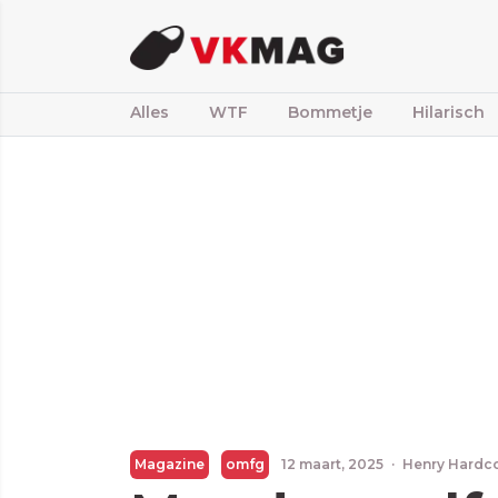
Alles
WTF
Bommetje
Hilarisch
Magazine
omfg
12 maart, 2025
·
Henry Hardc