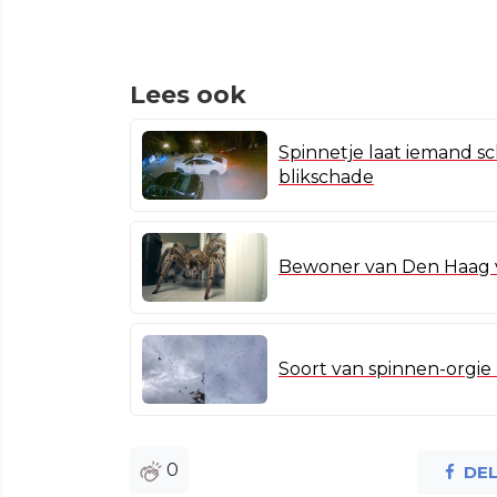
Lees ook
Spinnetje laat iemand sc
blikschade
Bewoner van Den Haag v
Soort van spinnen-orgie 
0
DE