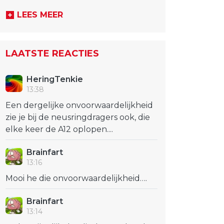
LEES MEER
LAATSTE REACTIES
HeringTenkie
13:38
Een dergelijke onvoorwaardelijkheid
zie je bij de neusringdragers ook, die
elke keer de A12 oplopen....
Brainfart
13:16
Mooi he die onvoorwaardelijkheid….
Brainfart
13:14