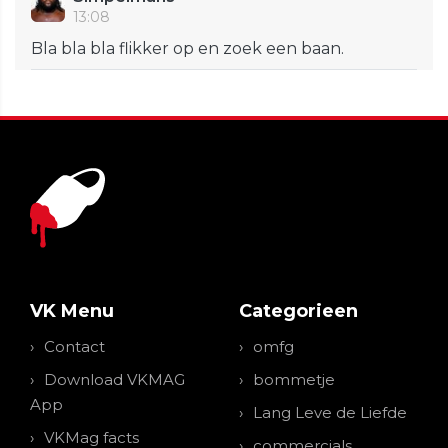
13:08
Bla bla bla flikker op en zoek een baan.
VK Menu
Categorieen
Contact
omfg
Download VKMAG
bommetje
App
Lang Leve de Liefde
VKMag facts
commercials