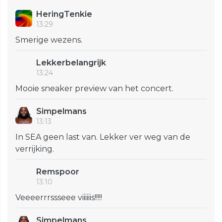
HeringTenkie
13:29
Smerige wezens.
Lekkerbelangrijk
13:24
Mooie sneaker preview van het concert.
Simpelmans
13:13
In SEA geen last van. Lekker ver weg van de
verrijking.
Remspoor
13:10
Veeeerrrssseee viiiiiis!!!!!
Simpelmans