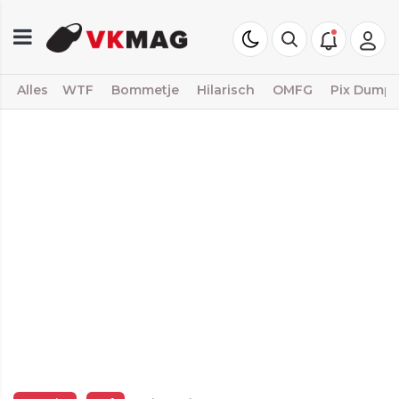
Alles
WTF
Bommetje
Hilarisch
OMFG
Pix Dump