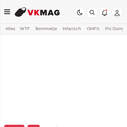
Alles
WTF
Bommetje
Hilarisch
OMFG
Pix Dump