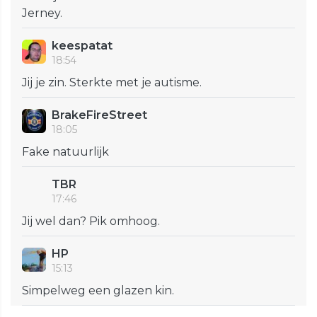
Jerney.
keespatat
18:54
Jij je zin. Sterkte met je autisme.
BrakeFireStreet
18:05
Fake natuurlijk
TBR
17:46
Jij wel dan? Pik omhoog.
HP
15:13
Simpelweg een glazen kin.