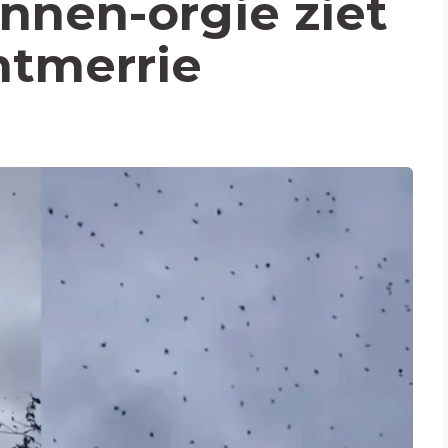
innen-orgie ziet
htmerrie