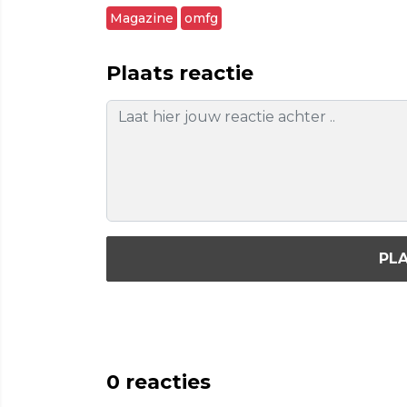
Magazine
omfg
Plaats reactie
PLA
0
reacties