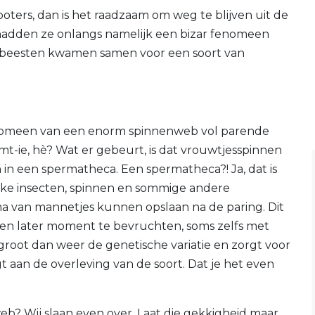
ters, dan is het raadzaam om weg te blijven uit de
 hadden ze onlangs namelijk een bizar fenomeen
 beesten kwamen samen voor een soort van
enomeen van een enorm spinnenweb vol parende
mt-ie, hè? Wat er gebeurt, is dat vrouwtjesspinnen
n een spermatheca. Een spermatheca?! Ja, dat is
ijke insecten, spinnen en sommige andere
 van mannetjes kunnen opslaan na de paring. Dit
 een later moment te bevruchten, soms zelfs met
root dan weer de genetische variatie en zorgt voor
t aan de overleving van de soort. Dat je het even
? Wij slaan even over. Laat die gekkigheid maar