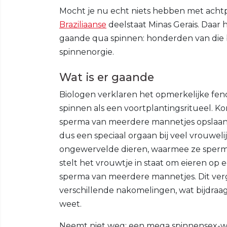
Mocht je nu echt niets hebben met achtpo
Braziliaanse
deelstaat Minas Gerais. Daar
gaande qua spinnen: honderden van die
spinnenorgie.
Wat is er gaande
Biologen verklaren het opmerkelijke f
spinnen als een voortplantingsritueel. Ko
sperma van meerdere mannetjes opslaan i
dus een speciaal orgaan bij veel vrouwel
ongewervelde dieren, waarmee ze sperma
stelt het vrouwtje in staat om eieren op
sperma van meerdere mannetjes. Dit verg
verschillende nakomelingen, wat bijdraag
weet.
Neemt niet weg: een mega spinnensex-web