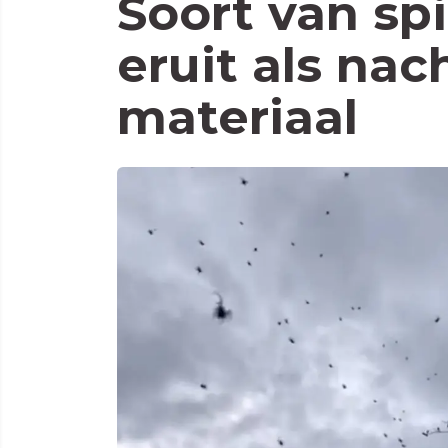
Soort van sp
eruit als nac
materiaal