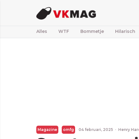
Alles
WTF
Bommetje
Hilarisch
Magazine
omfg
04 februari, 2025
·
Henry Har