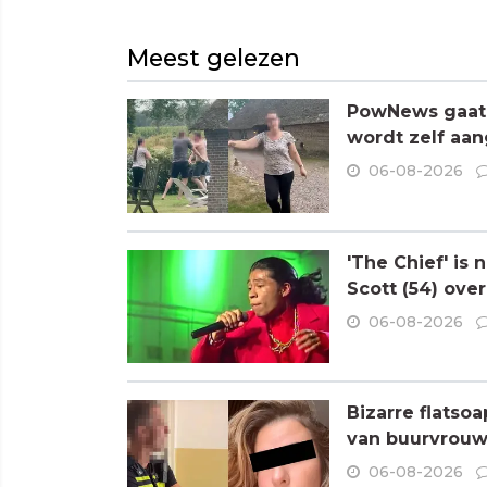
Meest gelezen
PowNews gaat 
wordt zelf aa
06-08-2026
'The Chief' is
Scott (54) ove
06-08-2026
Bizarre flatso
van buurvrouw 
06-08-2026