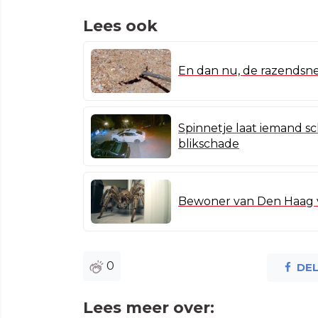
Lees ook
En dan nu, de razendsnel
Spinnetje laat iemand sc
blikschade
Bewoner van Den Haag v
0
DE
Lees meer over: