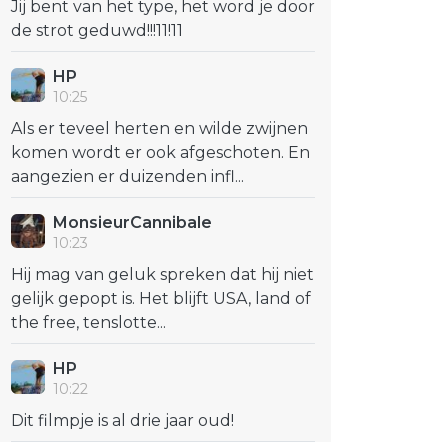
Jij bent van het type, het word je door
de strot geduwd!!!11!11
HP
10:25
Als er teveel herten en wilde zwijnen
komen wordt er ook afgeschoten. En
aangezien er duizenden infl...
MonsieurCannibale
10:23
Hij mag van geluk spreken dat hij niet
gelijk gepopt is. Het blijft USA, land of
the free, tenslotte...
HP
10:22
Dit filmpje is al drie jaar oud!