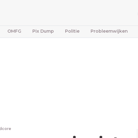
OMFG
Pix Dump
Politie
Probleemwijken
dcore