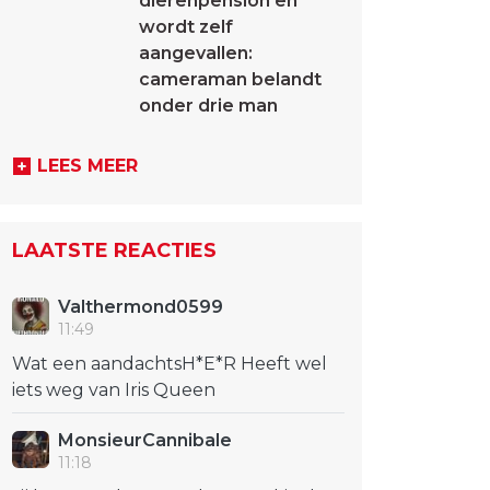
dierenpension en
wordt zelf
aangevallen:
cameraman belandt
onder drie man
LEES MEER
LAATSTE REACTIES
Valthermond0599
11:49
Wat een aandachtsH*E*R Heeft wel
iets weg van Iris Queen
MonsieurCannibale
11:18