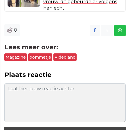
vrouw: dit gebeurde er volgens
hen echt
0
Lees meer over:
Magazine
bommetje
Videoland
Plaats reactie