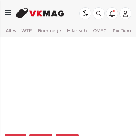
Alles
WTF
Bommetje
Hilarisch
OMFG
Pix Dump