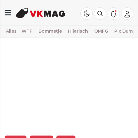
Alles
WTF
Bommetje
Hilarisch
OMFG
Pix Dump