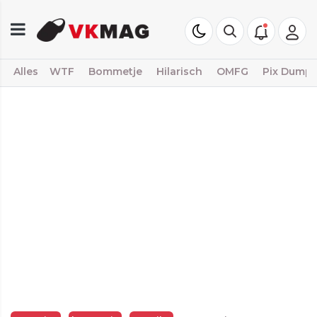
Alles
WTF
Bommetje
Hilarisch
OMFG
Pix Dump