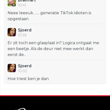
Brainfart
10:41
Neee leeeuk……. generatie TikTok idioten is
opgestaan.
Sjoerd
10:36
Er zit toch een glasplaat in? Logica ontgaat me
een beetje. Als de deur niet mee werkt dan
eerst de...
Sjoerd
10:02
Hoe triest ben je dan.