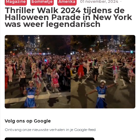
Magazine
bommetje
Amerika
01 november, 2024
·
Thriller Walk 2024 tijdens de
Halloween Parade in New York
was weer legendarisch
Volg ons op Google
Ontvang onze nieuwste verhalen in je Google-feed