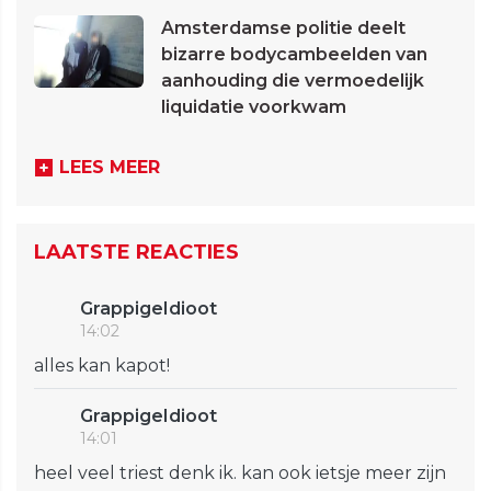
Amsterdamse politie deelt
bizarre bodycambeelden van
aanhouding die vermoedelijk
liquidatie voorkwam
LEES MEER
LAATSTE REACTIES
GrappigeIdioot
14:02
alles kan kapot!
GrappigeIdioot
14:01
heel veel triest denk ik. kan ook ietsje meer zijn