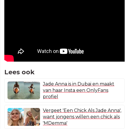
Lees ook
Jade Anna is in Dubai en maakt
van haar Insta een OnlyFans
profiel
Vergeet 'Een Chick Als Jade Anna',
want jongens willen een chick als
'MDemma'