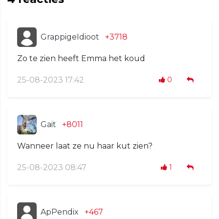
GrappigeIdioot
+3718
Zo te zien heeft Emma het koud
25-08-2023 17:42
0
Gait
+8011
Wanneer laat ze nu haar kut zien?
25-08-2023 08:47
1
ApPendix
+467