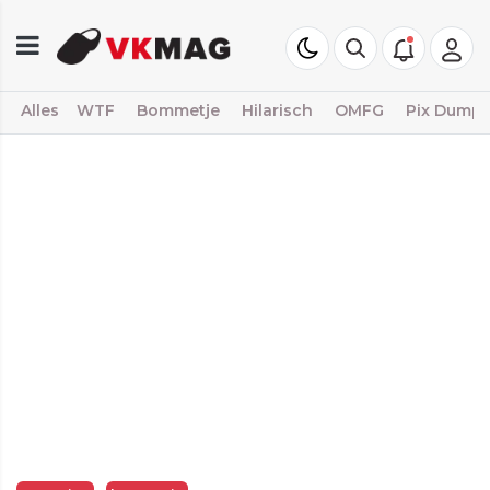
Alles
WTF
Bommetje
Hilarisch
OMFG
Pix Dump