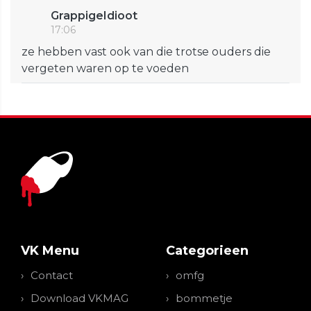
GrappigeIdioot
17:06
ze hebben vast ook van die trotse ouders die
vergeten waren op te voeden
VK Menu
Categorieen
Contact
omfg
Download VKMAG
bommetje