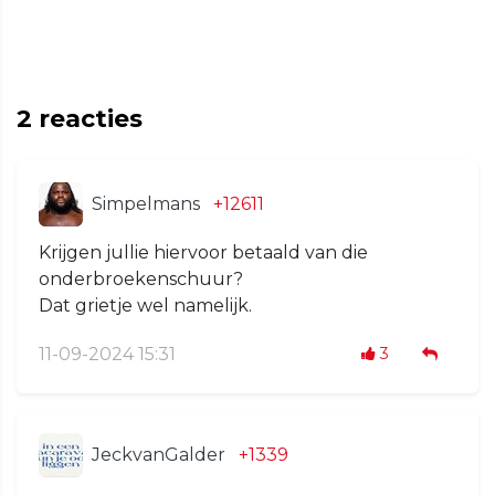
2
reacties
Simpelmans
+12611
Krijgen jullie hiervoor betaald van die
onderbroekenschuur?
Dat grietje wel namelijk.
11-09-2024 15:31
3
JeckvanGalder
+1339