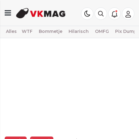
Alles
WTF
Bommetje
Hilarisch
OMFG
Pix Dump