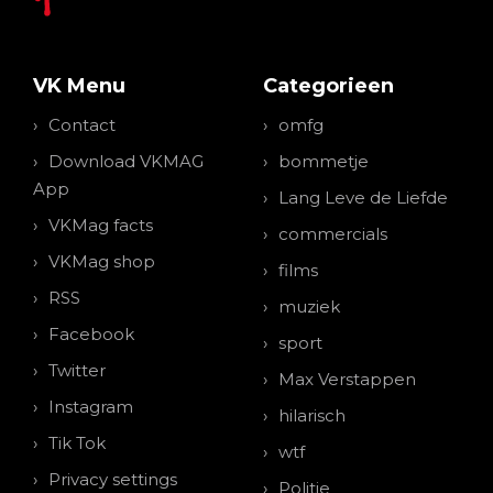
VK Menu
Categorieen
Contact
omfg
Download VKMAG
bommetje
App
Lang Leve de Liefde
VKMag facts
commercials
VKMag shop
films
RSS
muziek
Facebook
sport
Twitter
Max Verstappen
Instagram
hilarisch
Tik Tok
wtf
Privacy settings
Politie