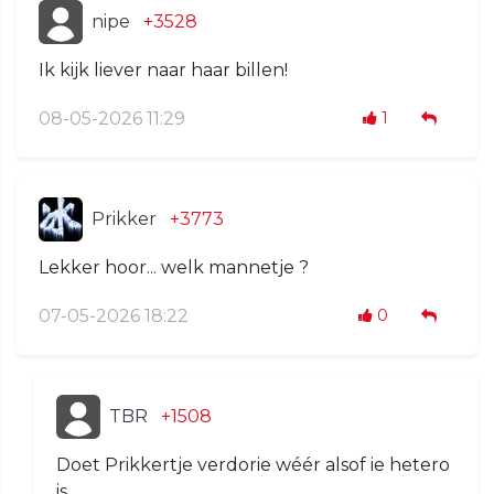
nipe
+3528
Ik kijk liever naar haar billen!
08-05-2026 11:29
1
Prikker
+3773
Lekker hoor... welk mannetje ?
07-05-2026 18:22
0
TBR
+1508
Doet Prikkertje verdorie wéér alsof ie hetero
is.