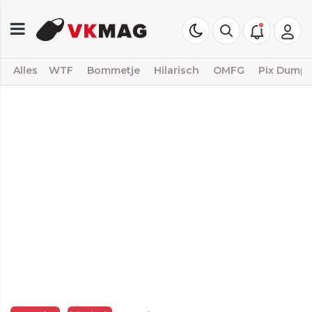
Alles
WTF
Bommetje
Hilarisch
OMFG
Pix Dump