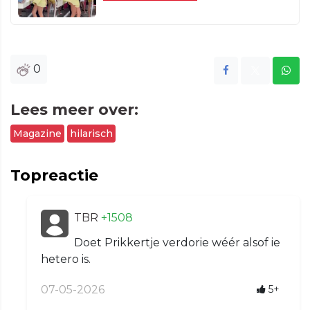
0
Lees meer over:
Magazine
hilarisch
Topreactie
TBR
+1508
Doet Prikkertje verdorie wéér alsof ie
hetero is.
07-05-2026
5+