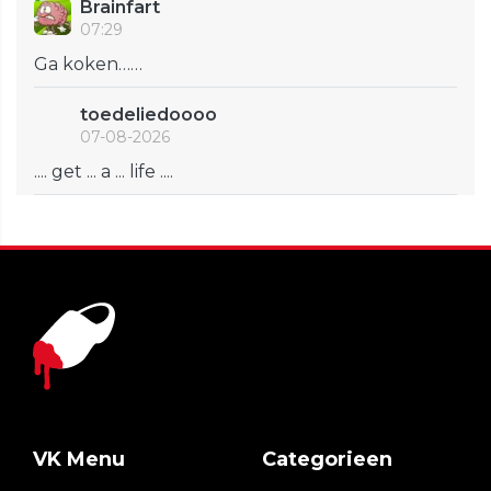
Brainfart
07:29
Ga koken……
toedeliedoooo
07-08-2026
.... get ... a ... life ....
VK Menu
Categorieen