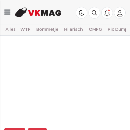
Alles
WTF
Bommetje
Hilarisch
OMFG
Pix Dump