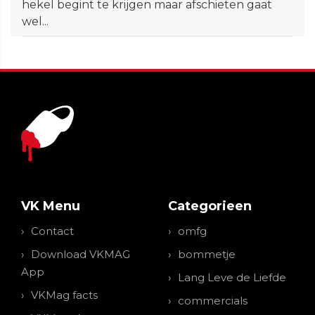
hekel begint te krijgen maar afschieten gaat
wel...
VK Menu
Categorieen
Contact
omfg
Download VKMAG
bommetje
App
Lang Leve de Liefde
VKMag facts
commercials