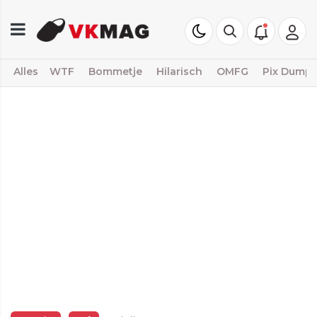
Alles
WTF
Bommetje
Hilarisch
OMFG
Pix Dump