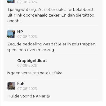
07-08-2026
Tjemig wat erg. Ze ziet er ook allerbelabberst
uit, flink doorgehaald zeker. En dan die tattoo
ooooh...
HP
07-08-2026
Zeg, de bedoeling was dat je er in zou trappen,
speel nou even mee zeg.
GrappigeIdioot
07-08-2026
is geen verse tattoo. dus fake
hub
07-08-2026
Hulde voor de KMar 👍