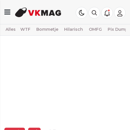
Alles
WTF
Bommetje
Hilarisch
OMFG
Pix Dump