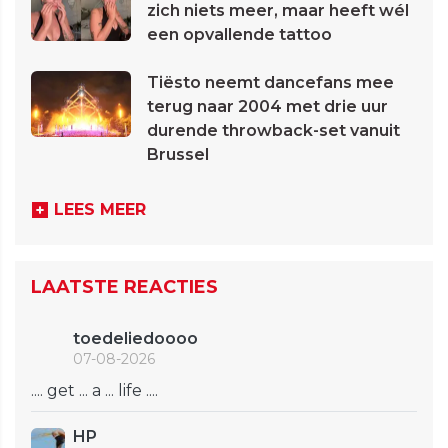
zich niets meer, maar heeft wél
een opvallende tattoo
Tiësto neemt dancefans mee
terug naar 2004 met drie uur
durende throwback-set vanuit
Brussel
LEES MEER
LAATSTE REACTIES
toedeliedoooo
07-08-2026
.... get ... a ... life ....
HP