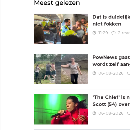
Meest gelezen
Dat is duideli
niet fokken
11:29
2 rea
PowNews gaat 
wordt zelf aa
06-08-2026
'The Chief' is
Scott (54) ove
06-08-2026