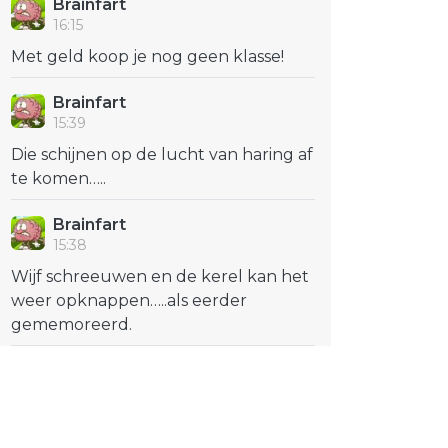
Brainfart
16:15
Met geld koop je nog geen klasse!
Brainfart
15:39
Die schijnen op de lucht van haring af
te komen…..
Brainfart
15:38
Wijf schreeuwen en de kerel kan het
weer opknappen…..als eerder
gememoreerd.