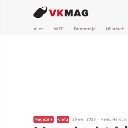
Alles
WTF
Bommetje
Hilarisch
Magazine
omfg
26 mei, 2026
·
Henry Hardcor