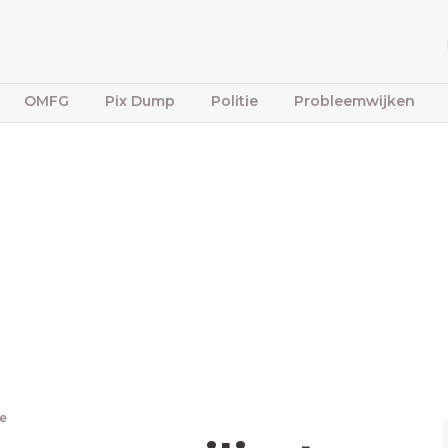
OMFG
Pix Dump
Politie
Probleemwijken
e