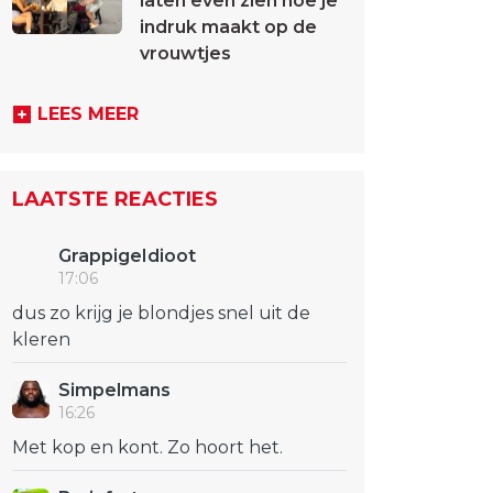
laten even zien hoe je
indruk maakt op de
vrouwtjes
LEES MEER
LAATSTE REACTIES
GrappigeIdioot
17:06
dus zo krijg je blondjes snel uit de
kleren
Simpelmans
16:26
Met kop en kont. Zo hoort het.