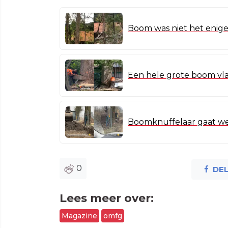
Boom was niet het enige
Een hele grote boom vla
Boomknuffelaar gaat w
0
DE
Lees meer over:
Magazine
omfg