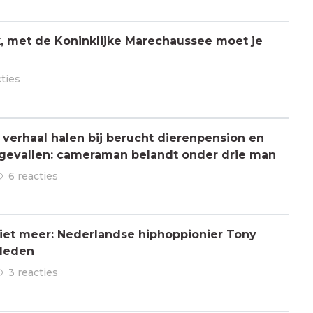
jk, met de Koninklijke Marechaussee moet je
cties
verhaal halen bij berucht dierenpension en
ngevallen: cameraman belandt onder drie man
6 reacties
 niet meer: Nederlandse hiphoppionier Tony
rleden
3 reacties