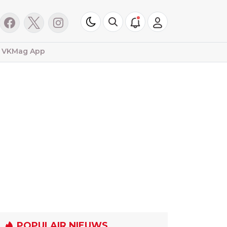
VKMag App
POPULAIR NIEUWS