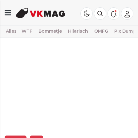
Alles
WTF
Bommetje
Hilarisch
OMFG
Pix Dump