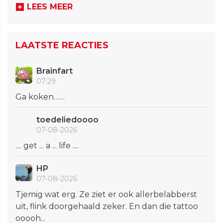
LEES MEER
LAATSTE REACTIES
Brainfart
07:29
Ga koken……
toedeliedoooo
07-08-2026
.... get ... a ... life ....
HP
07-08-2026
Tjemig wat erg. Ze ziet er ook allerbelabberst
uit, flink doorgehaald zeker. En dan die tattoo
ooooh...