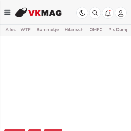
Alles
WTF
Bommetje
Hilarisch
OMFG
Pix Dump