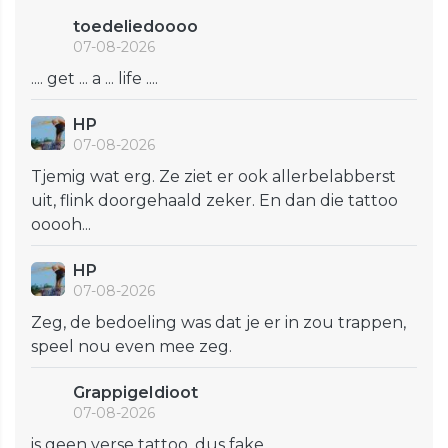
toedeliedoooo
07-08-2026
.... get ... a ... life ....
HP
07-08-2026
Tjemig wat erg. Ze ziet er ook allerbelabberst
uit, flink doorgehaald zeker. En dan die tattoo
ooooh...
HP
07-08-2026
Zeg, de bedoeling was dat je er in zou trappen,
speel nou even mee zeg.
GrappigeIdioot
07-08-2026
is geen verse tattoo. dus fake