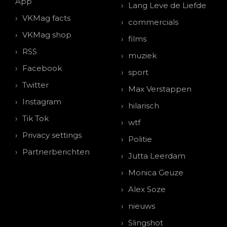
App
Lang Leve de Liefde
VKMag facts
commercials
VKMag shop
films
RSS
muziek
Facebook
sport
Twitter
Max Verstappen
Instagram
hilarisch
Tik Tok
wtf
Privacy settings
Politie
Partnerberichten
Jutta Leerdam
Monica Geuze
Alex Soze
nieuws
Slingshot