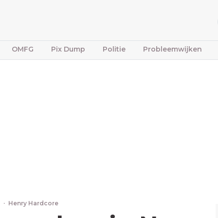
OMFG
Pix Dump
Politie
Probleemwijken
2
·
Henry Hardcore