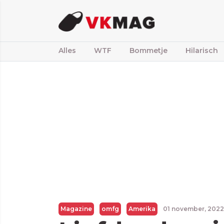
Alles
WTF
Bommetje
Hilarisch
Magazine
omfg
Amerika
01 november, 202