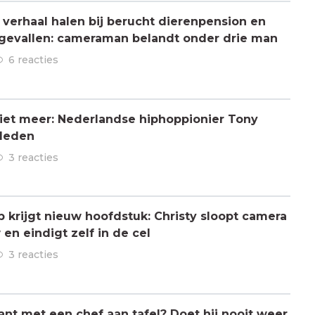
verhaal halen bij berucht dierenpension en
ngevallen: cameraman belandt onder drie man
6 reacties
 niet meer: Nederlandse hiphoppionier Tony
rleden
3 reacties
ap krijgt nieuw hoofdstuk: Christy sloopt camera
en eindigt zelf in de cel
3 reacties
ant met een chef aan tafel? Doet hij nooit weer