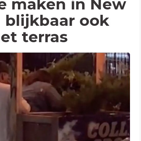
je maken in New
 blijkbaar ook
t terras