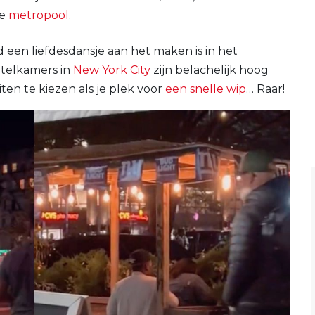
ke
metropool
.
d een liefdesdansje aan het maken is in het
otelkamers in
New York City
zijn belachelijk hoog
ten te kiezen als je plek voor
een snelle wip
… Raar!