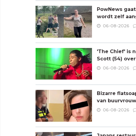
PowNews gaat 
wordt zelf aa
06-08-2026
'The Chief' is
Scott (54) ove
06-08-2026
Bizarre flatso
van buurvrouw 
06-08-2026
Japans restaur