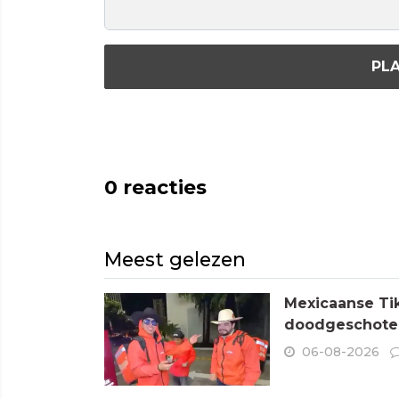
PLA
0
reacties
Meest gelezen
Mexicaanse Tik
doodgeschoten
06-08-2026