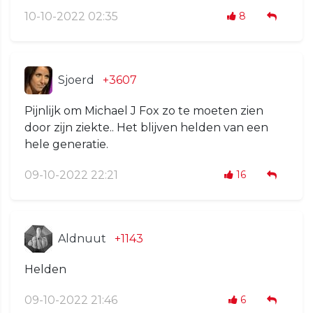
10-10-2022 02:35
8
Sjoerd
+3607
Pijnlijk om Michael J Fox zo te moeten zien
door zijn ziekte.. Het blijven helden van een
hele generatie.
09-10-2022 22:21
16
Aldnuut
+1143
Helden
09-10-2022 21:46
6