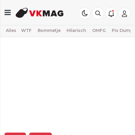
Alles
WTF
Bommetje
Hilarisch
OMFG
Pix Dump