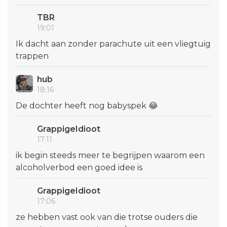
TBR
19:01
Ik dacht aan zonder parachute uit een vliegtuig
trappen
hub
18:16
De dochter heeft nog babyspek 😂
GrappigeIdioot
17:11
ik begin steeds meer te begrijpen waarom een
alcoholverbod een goed idee is
GrappigeIdioot
17:06
ze hebben vast ook van die trotse ouders die