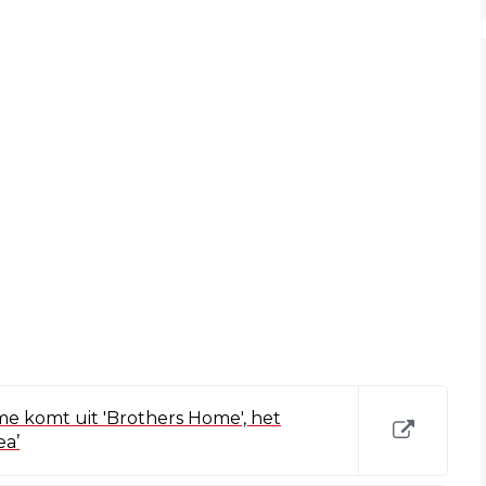
me komt uit 'Brothers Home', het
ea’