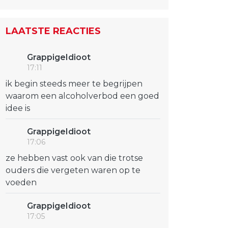
LAATSTE REACTIES
GrappigeIdioot
17:11
ik begin steeds meer te begrijpen
waarom een alcoholverbod een goed
idee is
GrappigeIdioot
17:06
ze hebben vast ook van die trotse
ouders die vergeten waren op te
voeden
GrappigeIdioot
17:05