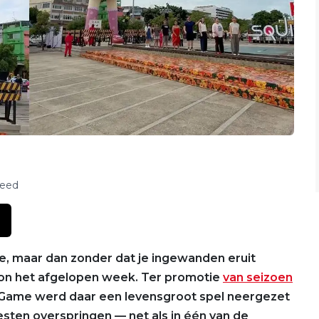
feed
e, maar dan zonder dat je ingewanden eruit
kon het afgelopen week. Ter promotie
van seizoen
 Game werd daar een levensgroot spel neergezet
oesten overspringen — net als in één van de