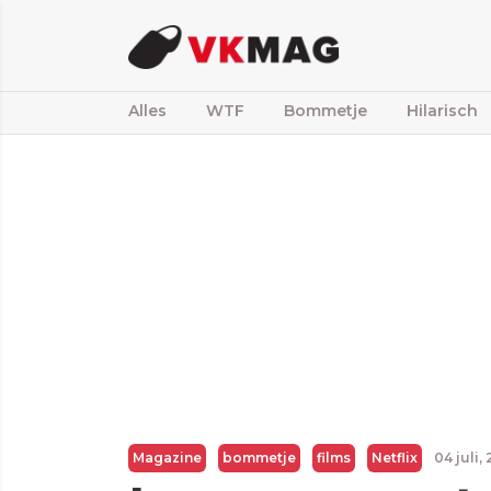
Alles
WTF
Bommetje
Hilarisch
Magazine
bommetje
films
Netflix
04 juli,