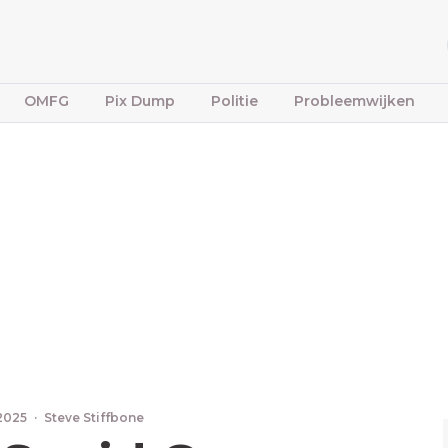
OMFG
Pix Dump
Politie
Probleemwijken
 2025
·
Steve Stiffbone