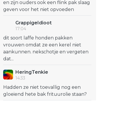
en zijn ouders ook een flink pak slaag
geven voor het niet opvoeden
GrappigeIdioot
17:04
dit soort laffe honden pakken
vrouwen omdat ze een kerel niet
aankunnen. nekschotje en vergeten
dat...
HeringTenkie
14:33
Hadden ze niet toevallig nog een
gloeiend hete bak frituurolie staan?