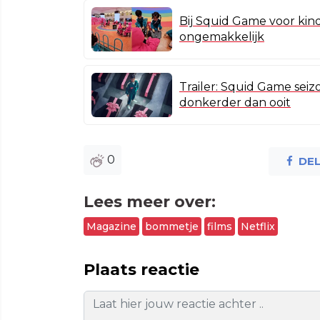
Bij Squid Game voor kin
ongemakkelijk
Trailer: Squid Game sei
donkerder dan ooit
0
DE
Lees meer over:
Magazine
bommetje
films
Netflix
Plaats reactie