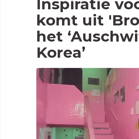
Inspiratie v
komt uit 'Br
het ‘Auschwi
Korea’