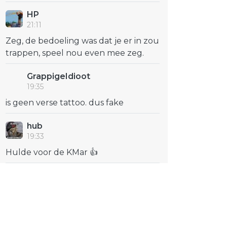
HP
21:11
Zeg, de bedoeling was dat je er in zou
trappen, speel nou even mee zeg.
GrappigeIdioot
19:35
is geen verse tattoo. dus fake
hub
19:33
Hulde voor de KMar 👍