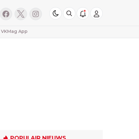
VKMag App
POPULAIR NIEUWS