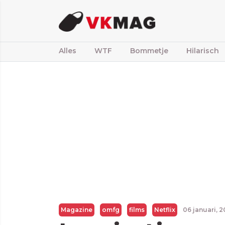
Alles
WTF
Bommetje
Hilarisch
Magazine
omfg
films
Netflix
06 januari, 