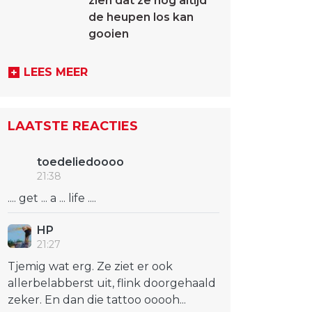
zien dat ze nog altijd
de heupen los kan
gooien
LEES MEER
LAATSTE REACTIES
toedeliedoooo
21:38
.... get ... a ... life ....
HP
21:27
Tjemig wat erg. Ze ziet er ook
allerbelabberst uit, flink doorgehaald
zeker. En dan die tattoo ooooh...