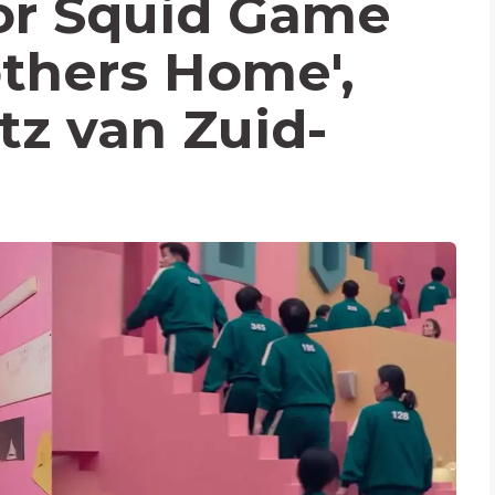
oor Squid Game
others Home',
tz van Zuid-