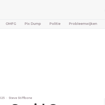
OMFG
Pix Dump
Politie
Probleemwijken
2025
·
Steve Stiffbone