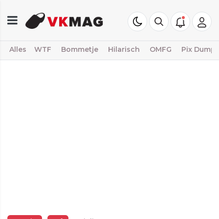
Alles
WTF
Bommetje
Hilarisch
OMFG
Pix Dump