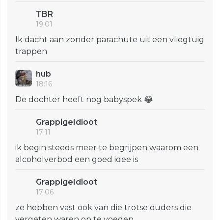
TBR
19:01
Ik dacht aan zonder parachute uit een vliegtuig
trappen
hub
18:16
De dochter heeft nog babyspek 😂
GrappigeIdioot
17:11
ik begin steeds meer te begrijpen waarom een
alcoholverbod een goed idee is
GrappigeIdioot
17:06
ze hebben vast ook van die trotse ouders die
vergeten waren op te voeden