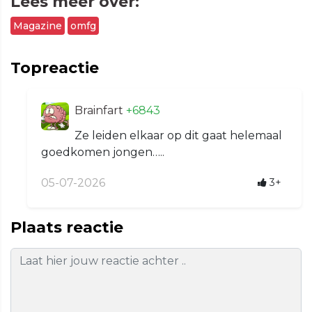
Lees meer over:
Magazine
omfg
Topreactie
Brainfart
+6843
Ze leiden elkaar op dit gaat helemaal
goedkomen jongen…..
05-07-2026
3+
Plaats reactie