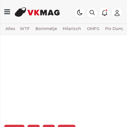
Alles
WTF
Bommetje
Hilarisch
OMFG
Pix Dump