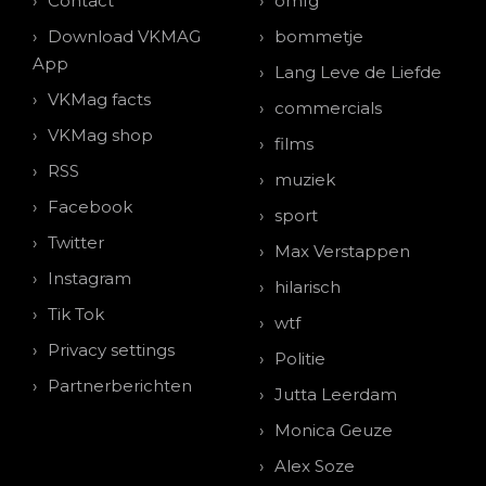
Contact
omfg
Download VKMAG
bommetje
App
Lang Leve de Liefde
VKMag facts
commercials
VKMag shop
films
RSS
muziek
Facebook
sport
Twitter
Max Verstappen
Instagram
hilarisch
Tik Tok
wtf
Privacy settings
Politie
Partnerberichten
Jutta Leerdam
Monica Geuze
Alex Soze