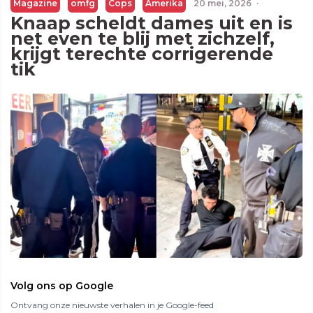
Magazine
omfg
Cops
Amerika
20 mei, 2026
·
Knaap scheldt dames uit en is
net even te blij met zichzelf,
krijgt terechte corrigerende
tik
Volg ons op Google
Ontvang onze nieuwste verhalen in je Google-feed