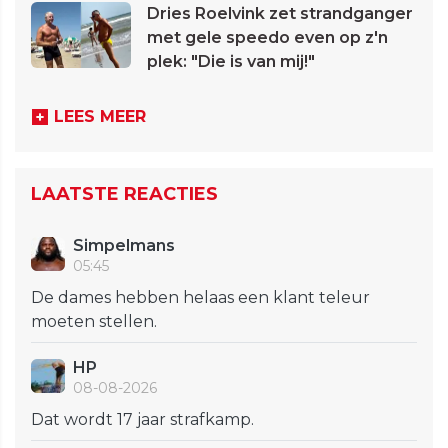
Dries Roelvink zet strandganger
met gele speedo even op z'n
plek: "Die is van mij!"
LEES MEER
LAATSTE REACTIES
Simpelmans
05:45
De dames hebben helaas een klant teleur
moeten stellen.
HP
08-08-2026
Dat wordt 17 jaar strafkamp.