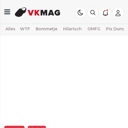
Alles
WTF
Bommetje
Hilarisch
OMFG
Pix Dump