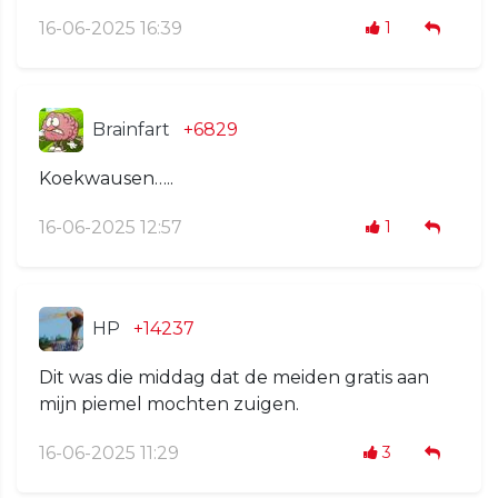
16-06-2025 16:39
1
Brainfart
+6829
Koekwausen…..
16-06-2025 12:57
1
HP
+14237
Dit was die middag dat de meiden gratis aan
mijn piemel mochten zuigen.
16-06-2025 11:29
3