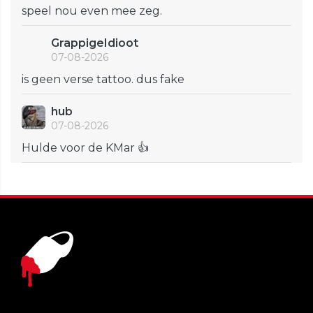
speel nou even mee zeg.
GrappigeIdioot
07-08-2026
is geen verse tattoo. dus fake
hub
07-08-2026
Hulde voor de KMar 👍