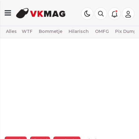
Alles
WTF
Bommetje
Hilarisch
OMFG
Pix Dump