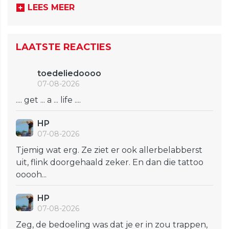
LEES MEER
LAATSTE REACTIES
toedeliedoooo
07-08-2026
.... get ... a ... life ....
HP
07-08-2026
Tjemig wat erg. Ze ziet er ook allerbelabberst
uit, flink doorgehaald zeker. En dan die tattoo
ooooh...
HP
07-08-2026
Zeg, de bedoeling was dat je er in zou trappen,