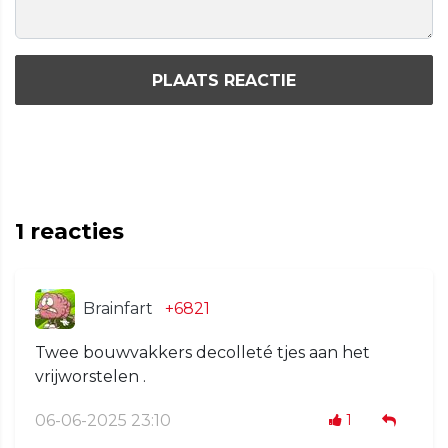
PLAATS REACTIE
1
reacties
Brainfart
+6821
Twee bouwvakkers decolleté tjes aan het
vrijworstelen .
06-06-2025 23:10
1