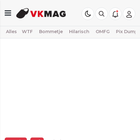
Alles
WTF
Bommetje
Hilarisch
OMFG
Pix Dump