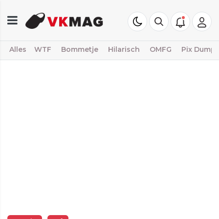
Alles
WTF
Bommetje
Hilarisch
OMFG
Pix Dump