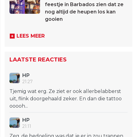
feestje in Barbados zien dat ze
nog altijd de heupen los kan
gooien
LEES MEER
LAATSTE REACTIES
HP
21:27
Tjemig wat erg. Ze ziet er ook allerbelabberst
uit, flink doorgehaald zeker. En dan die tattoo
ooooh...
HP
21:11
Zeg, de bedoeling was dat je er in zou trappen,