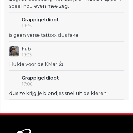
speel nou even mee zeg.
GrappigeIdioot
19:35
is geen verse tattoo. dus fake
hub
19:33
Hulde voor de KMar 👍
GrappigeIdioot
17:06
dus zo krijg je blondjes snel uit de kleren