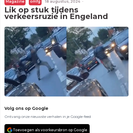
Magazine
omfg
18 augustus, 2024
·
Lik op stuk tijdens
verkeersruzie in Engeland
Volg ons op Google
Ontvang onze nieuwste verhalen in je Google-feed
Toevoegen als voorkeursbron op Google